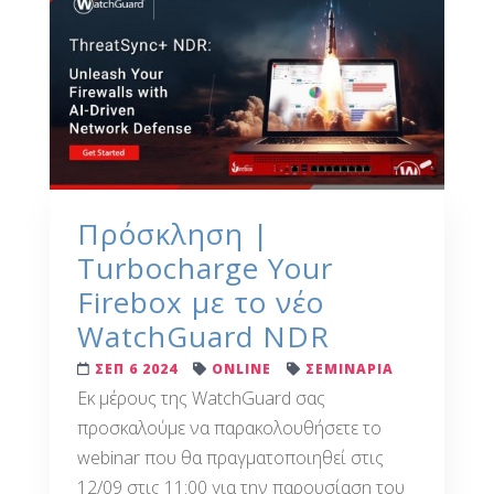
Πρόσκληση |
Turbocharge Your
Firebox με το νέο
WatchGuard NDR
ΣΕΠ 6 2024
ONLINE
ΣΕΜΙΝΑΡΙΑ
Εκ μέρους της WatchGuard σας
προσκαλούμε να παρακολουθήσετε το
webinar που θα πραγματοποιηθεί στις
12/09 στις 11:00 για την παρουσίαση του