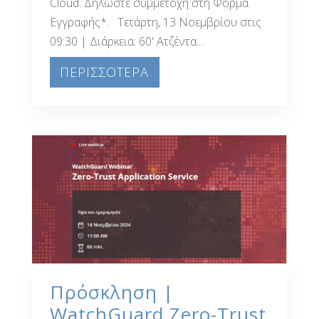
Cloud. Δηλώστε συμμετοχή στη Φόρμα
Εγγραφής*. Τετάρτη, 13 Νοεμβρίου στις
09:30 | Διάρκεια: 60' Ατζέντα:...
ΠΕΡΙΣΣΟΤΕΡΑ
Πρόσκληση |
WatchGuard Zero-Trust