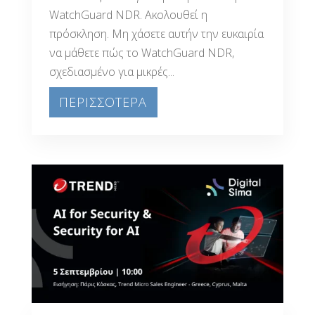
WatchGuard NDR. Ακολουθεί η
πρόσκληση. Μη χάσετε αυτήν την ευκαιρία
να μάθετε πώς το WatchGuard NDR,
σχεδιασμένο για μικρές...
ΠΕΡΙΣΣΟΤΕΡΑ