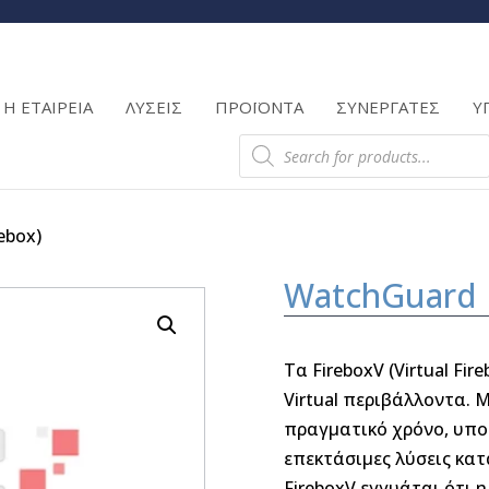
Products
search
Η ΕΤΑΙΡΕΙΑ
ΛΥΣΕΙΣ
ΠΡΟΪΟΝΤΑ
ΣΥΝΕΡΓΑΤΕΣ
Υ
Products
search
ebox)
WatchGuard F
Τα FireboxV (Virtual Fi
Virtual περιβάλλοντα.
πραγματικό χρόνο, υπο
επεκτάσιμες λύσεις κατ
FireboxV εγγυάται ότι η