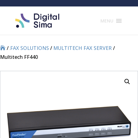
Products
search
MENU
/
/
FAX SOLUTIONS
/
MULTITECH FAX SERVER
/
Multitech FF440