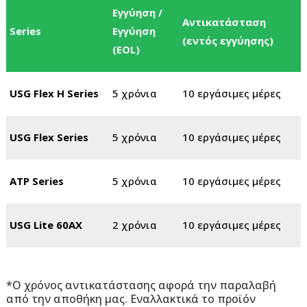
3
Εγγύηση /
Αντικατάσταση
Σ
Series
Εγγύηση
(εντός εγγύησης)
τ
(EOL)
S
4
USG Flex H Series
5 χρόνια
10 εργάσιμες μέρες
ώ
4
USG Flex Series
5 χρόνια
10 εργάσιμες μέρες
ώ
4
ATP Series
5 χρόνια
10 εργάσιμες μέρες
ώ
4
USG Lite 60AX
2 χρόνια
10 εργάσιμες μέρες
ώ
*Ο χρόνος αντικατάστασης αφορά την παραλαβή
από την αποθήκη μας. Εναλλακτικά το προϊόν