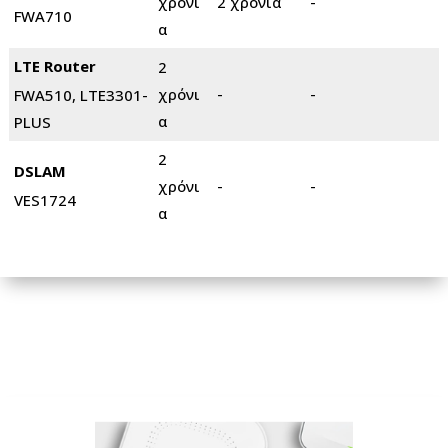
χρόνι
2 χρόνια
-
FWA710
α
LTE Router
2
χρόνι
-
-
FWA510, LTE3301-
α
PLUS
2
DSLAM
χρόνι
-
-
VES1724
α