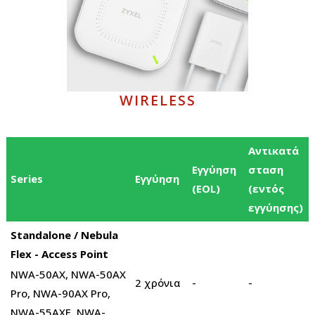
WIRELESS
Αντικατά
Εγγύηση
σταση
Series
Εγγύηση
(EOL)
(εντός
εγγύησης)
Standalone / Nebula
Flex - Access Point
NWA-50AX, NWA-50AX
2 χρόνια
-
-
Pro, NWA-90AX Pro,
NWA-55AXE, NWA-