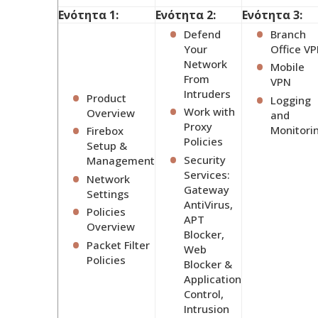
Ενότητα 1:
Ενότητα 2:
Ενότητα 3:
Defend
Branch
Your
Office V
Network
Mobile
From
VPN
Intruders
Product
Logging
Work with
Overview
and
Proxy
Monitori
Firebox
Policies
Setup &
Security
Management
Services:
Network
Gateway
Settings
AntiVirus,
Policies
APT
Overview
Blocker,
Packet Filter
Web
Policies
Blocker &
Application
Control,
Intrusion