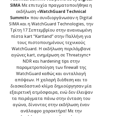
SIMA
Με επιτυχία πραγματοποιήθηκε η
εκδήλωση «
WatchGua
rd
Technical
Summit
»
που συνδιοργάνωσαν η Digital
SIMA και η WatchGuard Technologies, την
Τρίτη 17 Σεπτεμβρίου στην ανανεωμένη
πίστα kart “Kartland” στην Παλλήνη για
τους πιστοποιημένους τεχνικούς
WatchGuard. Η εκδήλωση περιλάμβανε
αγώνες kart, ενημέρωση σε Threatsync+
NDR και hardening tips στην
παραμετροποίηση των firewall της
WatchGuard καθώς και ανταλλαγή
απόψεων. Η χαλαρή διάθεση και το
διασκεδαστικό κλίμα δημιούργησαν μία
εξαιρετική ατμόσφαιρα, ενώ δεν έλειψαν
τα πειράγματα πάνω στην ένταση του
αγώνα, δίνοντας στην εκδήλωση έναν
ανάλαφρο χαρακτήρα! Με την