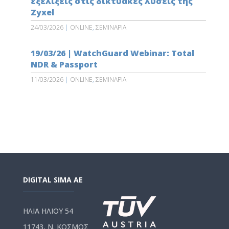
εξελίξεις στις δικτυακές λύσεις της
Zyxel
24/03/2026
|
ONLINE
,
ΣΕΜΙΝΑΡΙΑ
19/03/26 | WatchGuard Webinar: Total
NDR & Passport
11/03/2026
|
ONLINE
,
ΣΕΜΙΝΑΡΙΑ
DIGITAL SIMA AE
ΗΛΙΑ ΗΛΙΟΥ 54
11743, Ν. ΚΟΣΜΟΣ