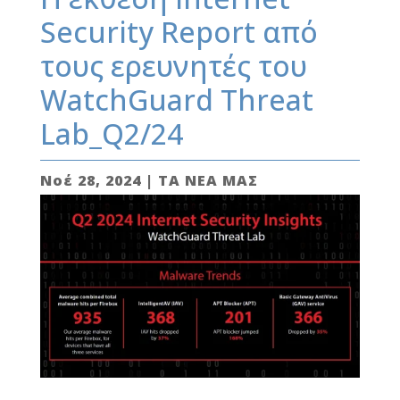
Security Report από
τους ερευνητές του
WatchGuard Threat
Lab_Q2/24
Νοέ 28, 2024
|
ΤΑ ΝΕΑ ΜΑΣ