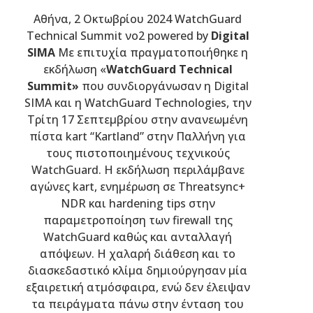
Αθήνα, 2 Οκτωβρίου 2024 WatchGuard
Technical Summit νο2 powered by
Digital
SIMA
Με επιτυχία πραγματοποιήθηκε η
εκδήλωση «
WatchGua
rd
Technical
Summit
»
που συνδιοργάνωσαν η Digital
SIMA και η WatchGuard Technologies, την
Τρίτη 17 Σεπτεμβρίου στην ανανεωμένη
πίστα kart “Kartland” στην Παλλήνη για
τους πιστοποιημένους τεχνικούς
WatchGuard. Η εκδήλωση περιλάμβανε
αγώνες kart, ενημέρωση σε Threatsync+
NDR και hardening tips στην
παραμετροποίηση των firewall της
WatchGuard καθώς και ανταλλαγή
απόψεων. Η χαλαρή διάθεση και το
διασκεδαστικό κλίμα δημιούργησαν μία
εξαιρετική ατμόσφαιρα, ενώ δεν έλειψαν
τα πειράγματα πάνω στην ένταση του