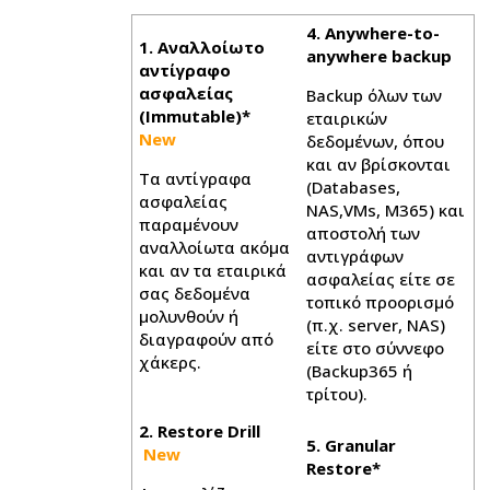
4. Anywhere-to-
1. Αναλλοίωτο
anywhere backup
αντίγραφο
ασφαλείας
Backup όλων των
(Immutable)*
εταιρικών
New
δεδομένων, όπου
και αν βρίσκονται
Τα αντίγραφα
(Databases,
ασφαλείας
NAS,VMs, M365) και
παραμένουν
αποστολή των
αναλλοίωτα ακόμα
αντιγράφων
και αν τα εταιρικά
ασφαλείας είτε σε
σας δεδομένα
τοπικό προορισμό
μολυνθούν ή
(π.χ. server, NAS)
διαγραφούν από
είτε στο σύννεφο
χάκερς.
(Backup365 ή
τρίτου).
2. Restore Drill
5. Granular
New
Restore*