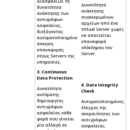
Διασφαλίζει τη
Δυνατότητα
δυνατότητα
ανάκτησης
ανάκτησης των
συγκεκριμένων
αντιγράφων
αρχείων από ένα
ασφαλείας,
Virtual Server χωρίς
διεξάγοντας
να απαιτείται
αυτοματοποιημένα
επαναφορά
άσκηση
ολόκληρου του
επαναφοράς
Server.
στους Servers της
υπηρεσίας.
3. Continuous
Data Protection
6. Data Integrity
Δυνατότητα
Check
αυτόματης
δημιουργίας
Αυτοματοποιημένος
αντιγράφων
έλεγχος της
ασφαλείας κάθε
ακεραιότητας των
φορά που γίνεται
αντιγράφων
μία αλλαγή σε
ασφαλείας.