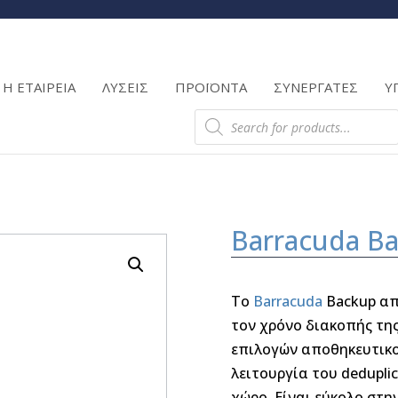
Products
search
Η ΕΤΑΙΡΕΙΑ
ΛΥΣΕΙΣ
ΠΡΟΪΟΝΤΑ
ΣΥΝΕΡΓΑΤΕΣ
Υ
Products
search
Barracuda B
Το
Barracuda
Backup απ
τον χρόνο διακοπής της
επιλογών αποθηκευτικο
λειτουργία του dedupli
χώρο. Είναι εύκολο στη