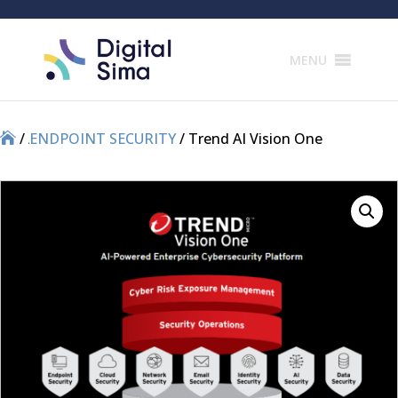
Products
search
MENU
/
/
ENDPOINT SECURITY
/ Trend AI Vision One