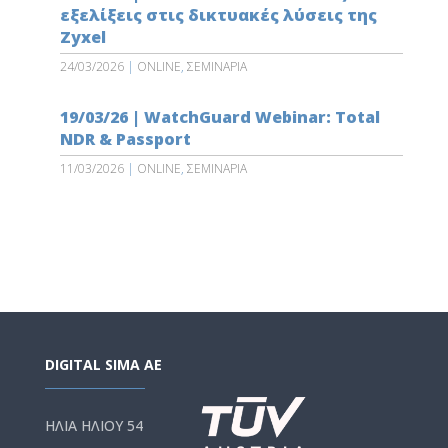
εξελίξεις στις δικτυακές λύσεις της
Zyxel
24/03/2026
|
ONLINE
,
ΣΕΜΙΝΑΡΙΑ
19/03/26 | WatchGuard Webinar: Total
NDR & Passport
11/03/2026
|
ONLINE
,
ΣΕΜΙΝΑΡΙΑ
DIGITAL SIMA AE
ΗΛΙΑ ΗΛΙΟΥ 54