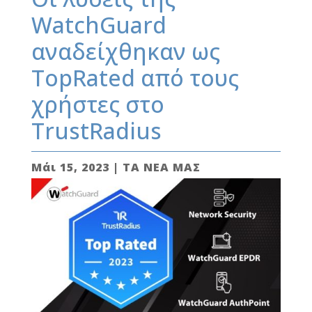
WatchGuard
αναδείχθηκαν ως
ΤopRated από τους
χρήστες στο
TrustRadius
Μάι 15, 2023
|
ΤΑ ΝΕΑ ΜΑΣ