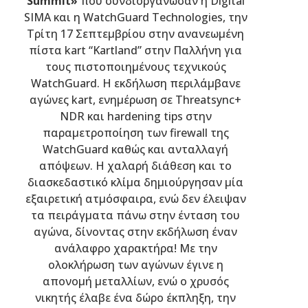
Summit
»
που συνδιοργάνωσαν η Digital
SIMA και η WatchGuard Technologies, την
Τρίτη 17 Σεπτεμβρίου στην ανανεωμένη
πίστα kart “Kartland” στην Παλλήνη για
τους πιστοποιημένους τεχνικούς
WatchGuard. Η εκδήλωση περιλάμβανε
αγώνες kart, ενημέρωση σε Threatsync+
NDR και hardening tips στην
παραμετροποίηση των firewall της
WatchGuard καθώς και ανταλλαγή
απόψεων. Η χαλαρή διάθεση και το
διασκεδαστικό κλίμα δημιούργησαν μία
εξαιρετική ατμόσφαιρα, ενώ δεν έλειψαν
τα πειράγματα πάνω στην ένταση του
αγώνα, δίνοντας στην εκδήλωση έναν
ανάλαφρο χαρακτήρα! Με την
ολοκλήρωση των αγώνων έγινε η
απονομή μεταλλίων, ενώ ο χρυσός
νικητής έλαβε ένα δώρο έκπληξη, την