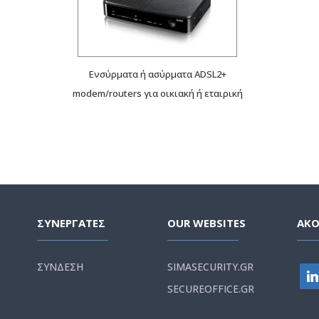
Ενσύρματα ή ασύρματα ADSL2+
modem/routers για οικιακή ή εταιρική
χρήση, με υποστήριξη έως και 20 VPN
καναλιών.
ΣΥΝΕΡΓΑΤΕΣ
OUR WEBSITES
ΑΚ
ΣΥΝΔΕΣΗ
SIMASECURITY.GR
SECUREOFFICE.GR