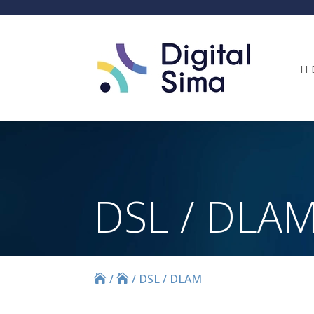
Η 
DSL / DLA
/
/
DSL / DLAM