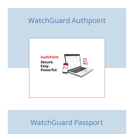
WatchGuard Authpoint
WatchGuard Passport