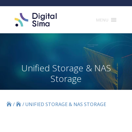
Products
search
MENU
Unified Storage & NAS
Storage
/
/
UNIFIED STORAGE & NAS STORAGE