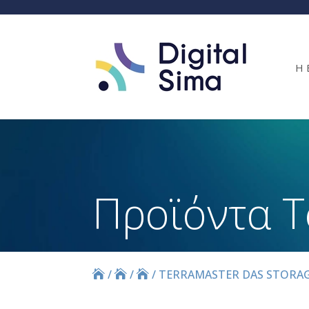
Η 
Προϊόντα T
/
/
/
TERRAMASTER DAS STORA