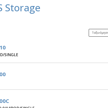
S Storage
10
OD/SINGLE
00
300C