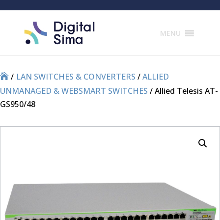
Products
search
MENU
/
/
LAN SWITCHES & CONVERTERS
/
ALLIED
UNMANAGED & WEBSMART SWITCHES
/ Allied Telesis AT-
GS950/48