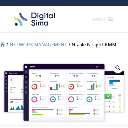
Products
search
MENU
/
/
NETWORK MANAGEMENT
/ N-able N-sight RMM