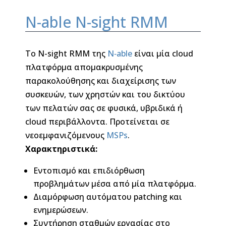
N-able N-sight RMM
Τo N-sight RMM της
N‑able
είναι μία cloud
πλατφόρμα απομακρυσμένης
παρακολούθησης και διαχείρισης των
συσκευών, των χρηστών και του δικτύου
των πελατών σας σε φυσικά, υβριδικά ή
cloud περιβάλλοντα. Προτείνεται σε
νεοεμφανιζόμενους
MSPs
.
Χαρακτηριστικά:
Εντοπισμό και επιδιόρθωση
προβλημάτων μέσα από μία πλατφόρμα.
Διαμόρφωση αυτόματου patching και
ενημερώσεων.
Συντήρηση σταθμών εργασίας στο