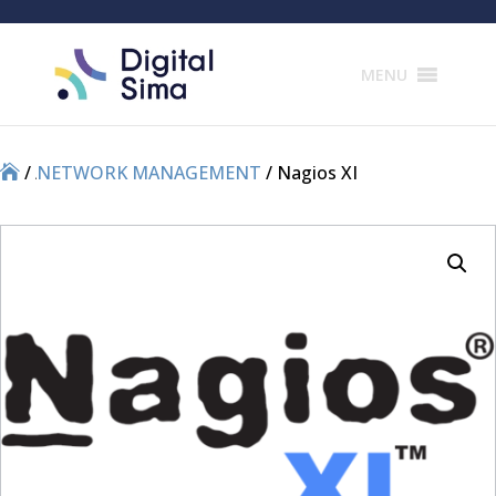
Products
search
MENU
/
/
NETWORK MANAGEMENT
/ Nagios XI