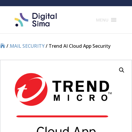
Products
search
MENU
/
/
MAIL SECURITY
/ Trend AI Cloud App Security