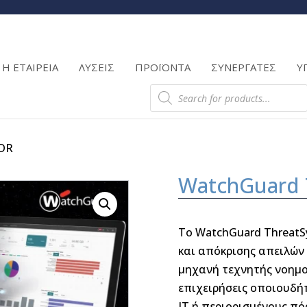
Products
search
Η ΕΤΑΙΡΕΙΑ
ΛΥΣΕΙΣ
ΠΡΟΪΟΝΤΑ
ΣΥΝΕΡΓΑΤΕΣ
Υ
Products
search
NDR
WatchGuard 
Το WatchGuard ThreatS
και απόκρισης απειλών
μηχανή τεχνητής νοημο
επιχειρήσεις οποιουδή
IT ή περιορισμένους πό