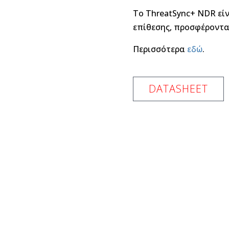
To ThreatSync+ NDR είν
επίθεσης, προσφέροντα
Περισσότερα
εδώ
.
DATASHEET