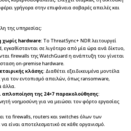
 φέρει γρήγορα στην επιφάνεια σοβαρές απειλές και
έλη της υπηρεσίας:
 χωρίς hardware
: Το ThreatSync+ NDR λειτουργεί
, εγκαθίστανται σε λιγότερο από μία ώρα ανά δίκτυο,
ται firewalls της WatchGuard η ανάπτυξη του γίνεται
σταση on-premise hardware.
εταιρικής κλάσης
: Διαθέτει εξειδικευμένα μοντέλα
 για τον εντοπισμό απειλών, όπως ransomware,
ά άλλα.
ι απλοποίηση της 24×7 παρακολούθησης
:
νητή νοημοσύνη για να μειώσει τον φόρτο εργασίας
ει τα firewalls, routers και switches όλων των
να είναι αποτελεσματικό σε κάθε οργανισμό.