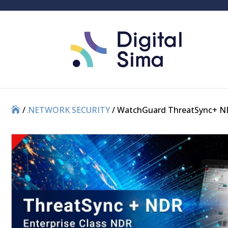
/
/
NETWORK SECURITY
/ WatchGuard ThreatSync+ 