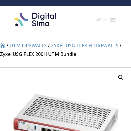
Products
search
MENU
/
/
UTM FIREWALLS
/
ZYXEL USG FLEX H FIREWALLS
/
Zyxel USG FLEX 200H UTM Bundle