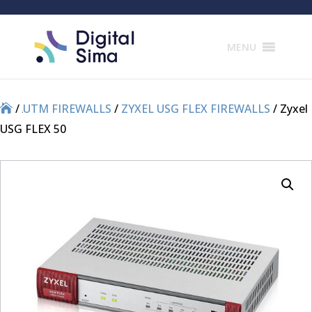
Products
search
MENU
/
/
UTM FIREWALLS
/
ZYXEL USG FLEX FIREWALLS
/ Zyxel
USG FLEX 50