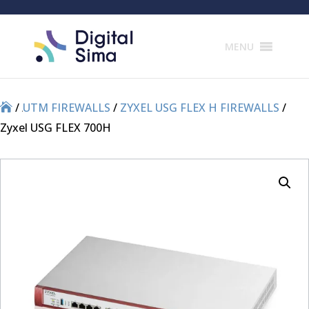
Products
search
MENU
/
/
UTM FIREWALLS
/
ZYXEL USG FLEX H FIREWALLS
/
Zyxel USG FLEX 700H