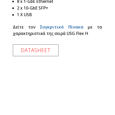
8 x 1-GbE Ethernet
2 x 10-GbE SFP+
1 X USB
Δείτε τον
Συγκριτικό Πίνακα
με τα
χαρακτηριστικά της σειρά USG Flex H
DATASHEET