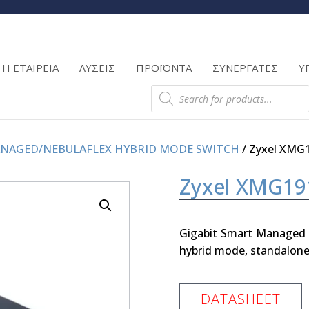
Products
search
Η ΕΤΑΙΡΕΙΑ
ΛΥΣΕΙΣ
ΠΡΟΪΟΝΤΑ
ΣΥΝΕΡΓΑΤΕΣ
Υ
Products
search
ANAGED/NEBULAFLEX HYBRID MODE SWITCH
/ Zyxel XMG
Zyxel XMG19
Gigabit Smart Managed 1
hybrid mode, standalone
DATASHEET