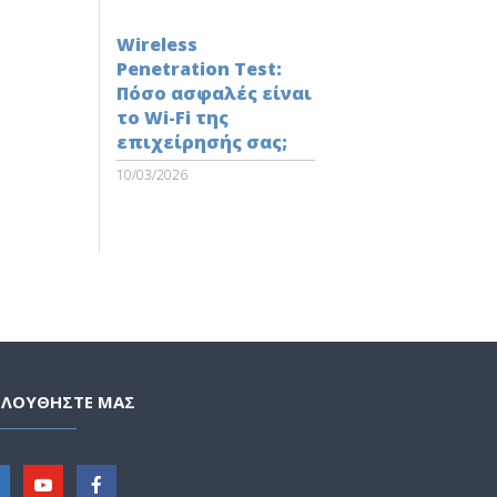
Wireless
Penetration Test:
Πόσο ασφαλές είναι
το Wi-Fi της
επιχείρησής σας;
10/03/2026
ΟΛΟΥΘΗΣΤΕ ΜΑΣ