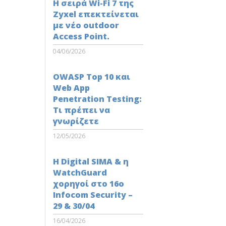
Η σειρά Wi-Fi 7 της
Zyxel επεκτείνεται
με νέο outdoor
Access Point.
04/06/2026
OWASP Top 10 και
Web App
Penetration Testing:
Τι πρέπει να
γνωρίζετε
12/05/2026
Η Digital SIMA & η
WatchGuard
χορηγοί στο 16ο
Infocom Security –
29 & 30/04
16/04/2026