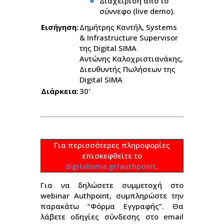
Διαχείριση από το
σύννεφο (live demo).
Εισήγηση:
Δημήτρης Καντήλ, Systems
& Infrastructure Supervisor
της Digital SIMA
Αντώνης Καλοχριστιανάκης,
Διευθυντής Πωλήσεων της
Digital SIMA
Διάρκεια:
30′
Για περισσότερες πληροφορίες
επισκεφθείτε το
digitalsima.gr/authpoint
.
Για να δηλώσετε συμμετοχή στο
webinar Authpoint, συμπληρώστε την
παρακάτω “Φόρμα Εγγραφής”. Θα
λάβετε οδηγίες σύνδεσης στο email