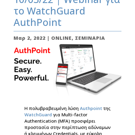
το WatchGuard
AuthPoint
Μαρ 2, 2022
|
ONLINE
,
ΣΕΜΙΝΑΡΙΑ
Η πολυβραβευμένη λύση
Authpoint
της
WatchGuard
για Multi-factor
Authentication (MFA) προσφέρει
προστασία στην περίπτωση αδύναμων
ή κλεμμένων Credentials, με εύκολη