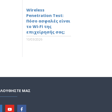
Wireless
Penetration Test:
Πόσο ασφαλές είναι
το Wi-Fi της
επιχείρησής σας;
10/03/2026
ΟΛΟΥΘΗΣΤΕ ΜΑΣ