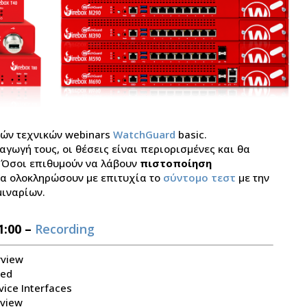
κών τεχνικών webinars
WatchGuard
basic.
ξαγωγή τους, οι θέσεις είναι περιορισμένες και θα
. Όσοι επιθυμούν να λάβουν
πιστοποίηση
να ολοκληρώσουν με επιτυχία το
σύντομο τεστ
με την
μιναρίων.
1:00 –
Recording
rview
ted
vice Interfaces
rview