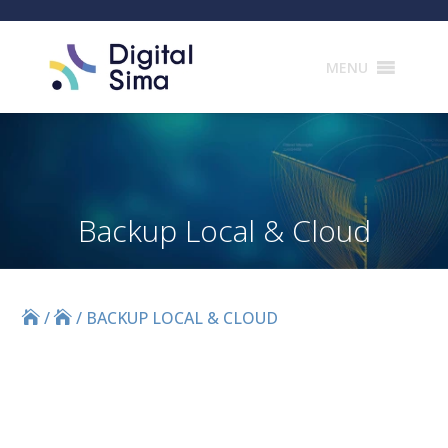
Products
search
MENU
Backup Local & Cloud
/
/
BACKUP LOCAL & CLOUD