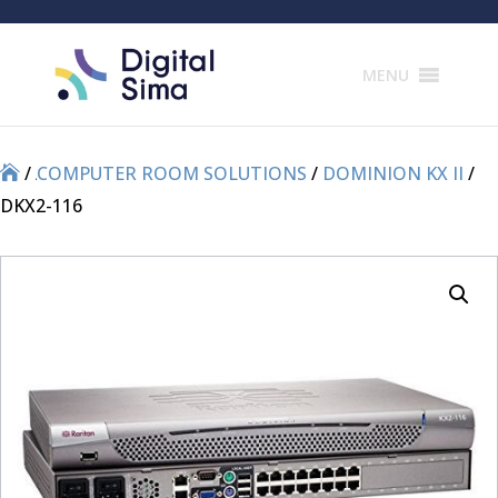
Products
search
MENU
/
/
COMPUTER ROOM SOLUTIONS
/
DOMINION KX II
/
DKX2-116