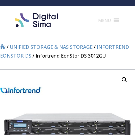
Products
search
MENU
/
/
UNIFIED STORAGE & NAS STORAGE
/
INFORTREND
EONSTOR DS
/ Infortrend EonStor DS 3012GU