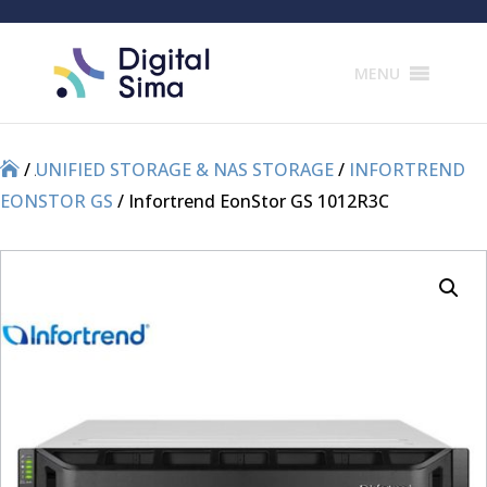
Products
search
MENU
/
/
UNIFIED STORAGE & NAS STORAGE
/
INFORTREND
EONSTOR GS
/ Infortrend EonStor GS 1012R3C