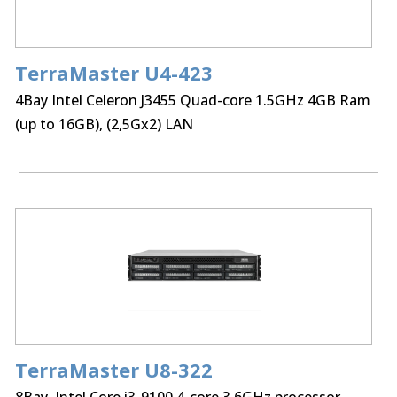
TerraMaster U4-423
External Ports:
10GbE x 2
4Bay Intel Celeron J3455 Quad-core 1.5GHz 4GB Ram
(up to 16GB), (2,5Gx2) LAN
TerraMaster U8-322