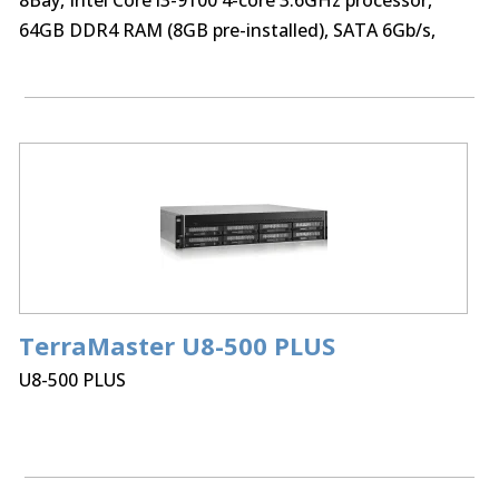
8Bay, Intel Core i3-9100 4-core 3.6GHz processor,
64GB DDR4 RAM (8GB pre-installed), SATA 6Gb/s,
1Gb
TerraMaster U8-500 PLUS
U8-500 PLUS
Processor:
8Bay Intel Core i7 1255U 10 cores 12
Threads