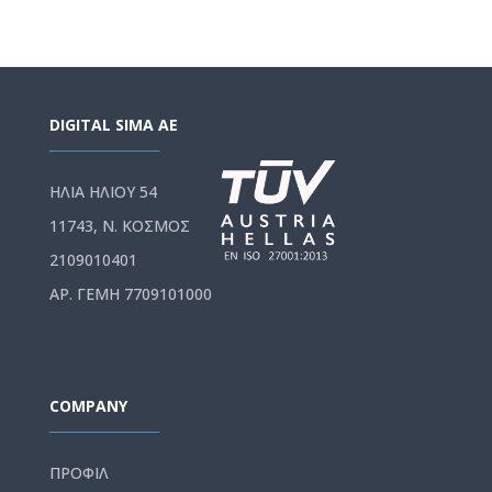
Memory:
16GB DDR5
DIGITAL SIMA AE
ΗΛΙΑ ΗΛΙΟΥ 54
External Ports:
10GbE x 2
11743, Ν. ΚΟΣΜΟΣ
2109010401
ΑΡ. ΓΕΜΗ 7709101000
COMPANY
ΠΡΟΦΙΛ