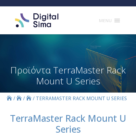
Products
search
MENU
Προϊόντα TerraMaster Rack
Mount U Series
/
/
/
TERRAMASTER RACK MOUNT U SERIES
TerraMaster Rack Mount U
Series