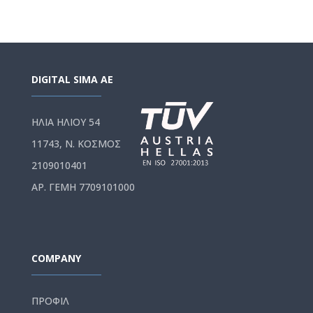
Memory:
16GB DDR5
DIGITAL SIMA AE
ΗΛΙΑ ΗΛΙΟΥ 54
External Ports:
10GbE x 2
11743, Ν. ΚΟΣΜΟΣ
2109010401
ΑΡ. ΓΕΜΗ 7709101000
COMPANY
ΠΡΟΦΙΛ