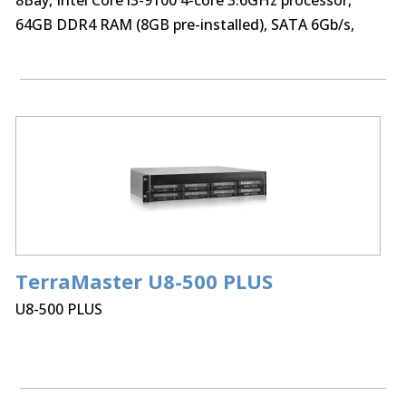
8Bay, Intel Core i3-9100 4-core 3.6GHz processor,
64GB DDR4 RAM (8GB pre-installed), SATA 6Gb/s,
1Gb
TerraMaster U8-500 PLUS
U8-500 PLUS
Processor:
8Bay Intel Core i7 1255U 10 cores 12
Threads