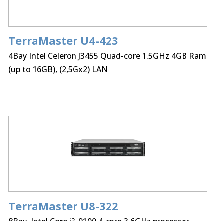
TerraMaster U4-423
External Ports:
10GbE x 2
4Bay Intel Celeron J3455 Quad-core 1.5GHz 4GB Ram
(up to 16GB), (2,5Gx2) LAN
TerraMaster U8-322