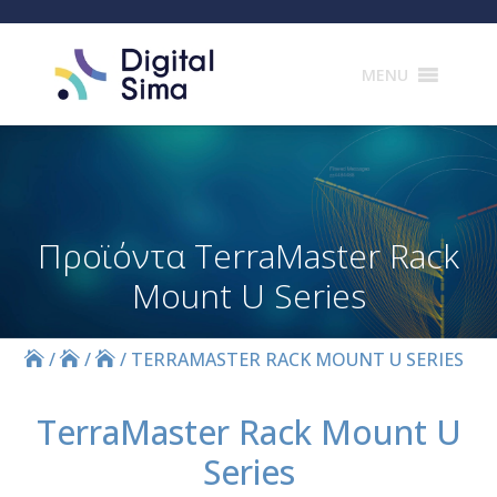
Products
search
MENU
Προϊόντα TerraMaster Rack
Mount U Series
/
/
/
TERRAMASTER RACK MOUNT U SERIES
TerraMaster Rack Mount U
Series