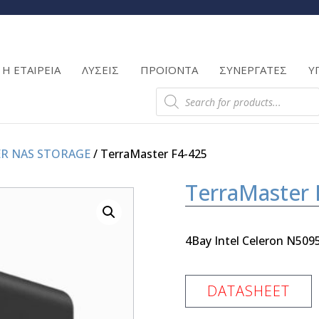
Products
search
Η ΕΤΑΙΡΕΙΑ
ΛΥΣΕΙΣ
ΠΡΟΪΟΝΤΑ
ΣΥΝΕΡΓΑΤΕΣ
Υ
Products
search
R NAS STORAGE
/ TerraMaster F4-425
TerraMaster 
4Bay Intel Celeron N509
DATASHEET