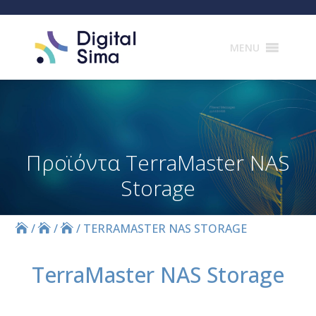
Products
search
MENU
Προϊόντα TerraMaster NAS
Storage
/
/
/
TERRAMASTER NAS STORAGE
TerraMaster NAS Storage