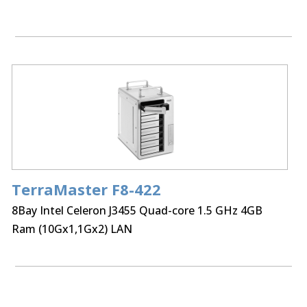
Processor:
6Bay Intel N95 Quad Core up to 3.4GHzz
Memory:
8GB DDR5
External Ports:
LAN x 2 (2,5GbE)
TerraMaster F8-422
8Bay Intel Celeron J3455 Quad-core 1.5 GHz 4GB
Ram (10Gx1,1Gx2) LAN