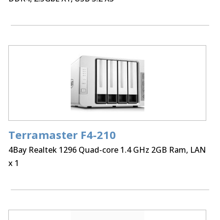
αρχείων μέσω Internet από το TNAS,
λειτουργώντας ως ιδιωτικό σύννεφο
Υποστηρίζει το νέο λειτουργικό σύστημα TOS 5.1
Terramaster F4-210
4Bay Realtek 1296 Quad-core 1.4 GHz 2GB Ram, LAN
x 1