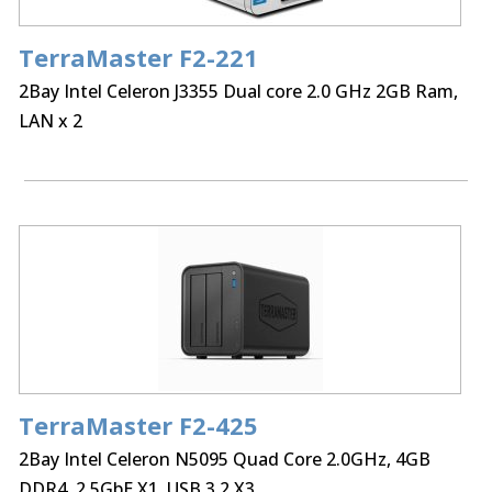
TerraMaster F2-221
Εύκολη εναλλαγή σκληρών δίσκων.
2Bay Intel Celeron J3355 Dual core 2.0 GHz 2GB Ram,
Δυνατότητα απομακρυσμένης πρόσβασης των
LAN x 2
αρχείων μέσω Internet από το TNAS,
λειτουργώντας ως ιδιωτικό σύννεφο
Προηγμένο File Systems: Υποστηρίζονται τα
συστήματα αρχείων EXT4 και Btrfs.
Υποστηρίζει το νέο λειτουργικό σύστημα TOS 5.1
Ιδανική για backup αρχείων ενώ παράλληλα
λειτουργεί ως κέντρο πολύμεσων
TerraMaster F2-425
2Bay Intel Celeron N5095 Quad Core 2.0GHz, 4GB
Δυνατότητα απομακρυσμένης πρόσβασης των
DDR4, 2.5GbE X1, USB 3.2 X3